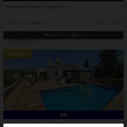
Schöne Villa in Cap Martí
JAVEA - CAP MARTI
Ref. G-3570
4 + 2
3 + 1
Verkauft
0€
Schöne traditionelle Villa in Jávea