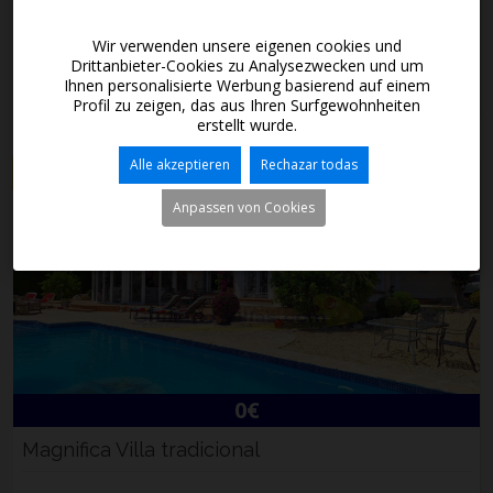
Wir verwenden unsere eigenen cookies und
JAVEA - Covatelles
Ref. G-3581
Drittanbieter-Cookies zu Analysezwecken und um
Ihnen personalisierte Werbung basierend auf einem
3 + 1
2 + 1
Profil zu zeigen, das aus Ihren Surfgewohnheiten
erstellt wurde.
Alle akzeptieren
Rechazar todas
Verkauft
Anpassen von Cookies
0€
Magnifica Villa tradicional