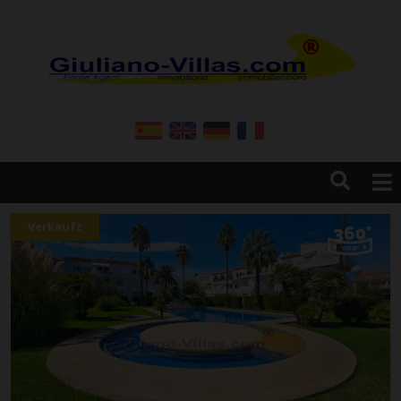
Home
Verkauft
Resales
New Build
Construction
Firma
Dienstleistungen
Kontakt