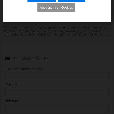
Anpassen von Cookies
*
Diese Informationen unterliegen Fehlern und sind nicht Bestandteil eines
Vertrages. Das Angebot kann ohne vorherige Ankündigung geändert oder
zurückgezogen werden. Der Preis beinhaltet nicht die Kosten für den Kauf.
Kontakt mit uns
*
Vor- und Nachnamen:
*
E-mail:
*
Telefon: