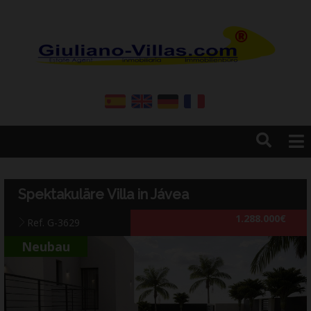
Home
Resales
Spektakuläre Villa in Jávea
New Build
1.288.000€
Construction
Ref. G-3629
Firma
Neubau
Dienstleistungen
Kontakt