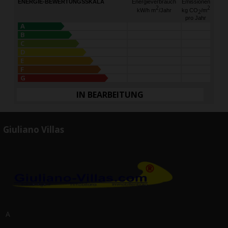
ENERGIE-BEWERTUNGSSKALA
Energieverbrauch
Emissionen
2
2
kW/h m
/Jahr
kg CO
/m
2
pro Jahr
A
B
C
D
E
F
G
IN BEARBEITUNG
Giuliano Villas
A