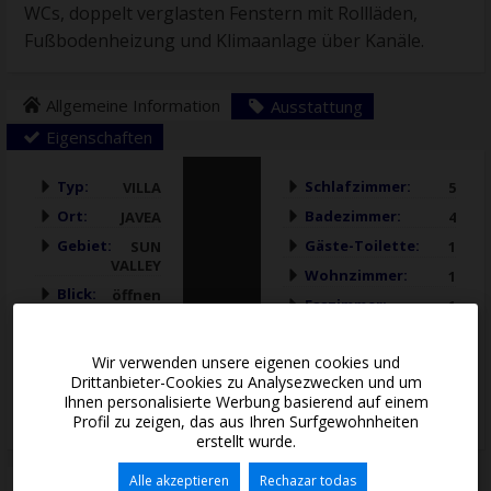
WCs, doppelt verglasten Fenstern mit Rollläden,
Fußbodenheizung und Klimaanlage über Kanäle.
Allgemeine Information
Ausstattung
Eigenschaften
Typ:
Schlafzimmer:
VILLA
5
Ort:
Badezimmer:
JAVEA
4
Gebiet:
Gäste-Toilette:
SUN
1
VALLEY
Wohnzimmer:
1
Blick:
öffnen
Esszimmer:
1
Grundstück:
Küche:
1.000 m²
Amerikanische
Wir verwenden unsere eigenen cookies und
Baufläche:
Küche
Drittanbieter-Cookies zu Analysezwecken und um
240 m²
Erbaut im Jahr:
2027
Ihnen personalisierte Werbung basierend auf einem
Profil zu zeigen, das aus Ihren Surfgewohnheiten
erstellt wurde.
Otras características
Alle akzeptieren
Rechazar todas