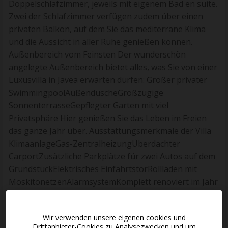
Doppelschlafzimmer, jeweils mit eigenem Bad en suite.
Zwei der Schlafzimmer verfügen zudem über einen
privaten Balkon, auf dem Sie das mediterrane Klima
und die Aussicht in aller Ruhe genießen können.
Außenbereich vom Feinsten Der wunderschön
angelegte Außenbereich bietet alles, was Sie von einer
Luxusvilla in Javea erwarten dürfen: Großer privater
SwimmingpoolAußenduscheGroßzügige
SonnenterrasseGepflegter Garten mit viel
Privatsphäre Hier genießen Sie das Leben im Freien
das ganze Jahr über. Ausstattungsmerkmale der Villa
KlimaanlageGas-ZentralheizungÜberdachter
CarportZusätzliche Parkplätze für zwei Autos auf dem
GrundstückElektrisches EinfahrtstorRollläden mit
MoskitonetzenAlarmsystemKomplett renoviert im Jahr
2021Hohe PrivatsphäreIn der Nähe des Strandes von
Javea, Geschäften und Restaurants gelegen Wohnen in
Wir verwenden unsere eigenen cookies und
Javea Diese Villa eignet sich ideal als Dauerwohnsitz,
Drittanbieter-Cookies zu Analysezwecken und um