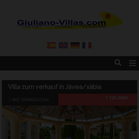
Home
Resales
Villa zum verkauf in Jávea/xàbia
New Build
1.125.000€
Construction
Ref. ORMGOLO3V
Firma
Dienstleistungen
Kontakt