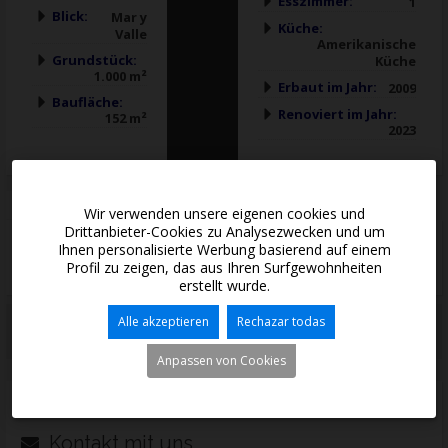
Esszimmer:
1
Blick:
Mar y
Küche:
Valle
Amerikanische
Grundstück:
Küche
1.000 m²
Erbaut im Jahr:
2009
Baufläche:
Renoviert im Jahr:
152 m²
2023
Otras características
Wir verwenden unsere eigenen cookies und
Drittanbieter-Cookies zu Analysezwecken und um
Ihnen personalisierte Werbung basierend auf einem
Profil zu zeigen, das aus Ihren Surfgewohnheiten
erstellt wurde.
*
Alle akzeptieren
Rechazar todas
Diese Informationen unterliegen Fehlern und sind nicht Bestandteil eines
Vertrages. Das Angebot kann ohne vorherige Ankündigung geändert oder
zurückgezogen werden. Der Preis beinhaltet nicht die Kosten für den Kauf.
Anpassen von Cookies
Kontakt mit uns