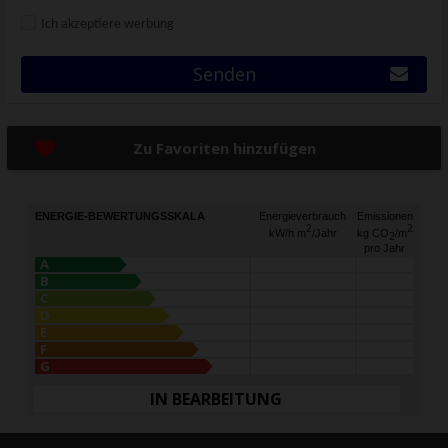
Ich akzeptiere werbung
Senden
Zu Favoriten hinzufügen
ENERGIE-BEWERTUNGSSKALA
Energieverbrauch
Emissionen
2
2
kW/h m
/Jahr
kg CO
/m
2
pro Jahr
A
B
C
D
E
F
G
IN BEARBEITUNG