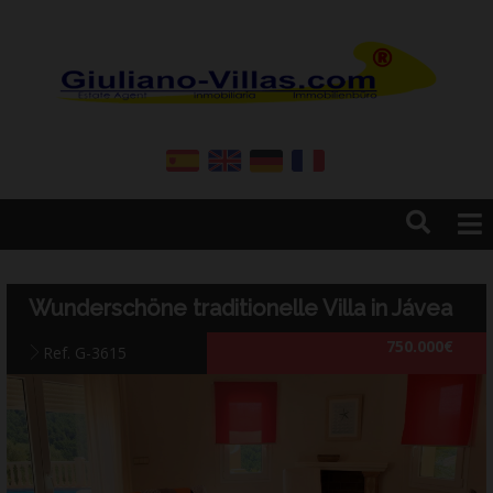
Home
Resales
Wunderschöne traditionelle Villa in Jávea
New Build
750.000€
Construction
Ref. G-3615
Firma
Dienstleistungen
Kontakt